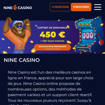
S'INSCRIRE
CONNEXION
NINE CASINO
Nine Casino est l’un des meilleurs casinos en
ligne en France, apprécié pour son large choix
de jeux. Nine Casino online propose de
nombreuses options, des méthodes de
paiement variées et un support client réactif.
Tous les nouveaux joueurs reçoivent Jusqu’à