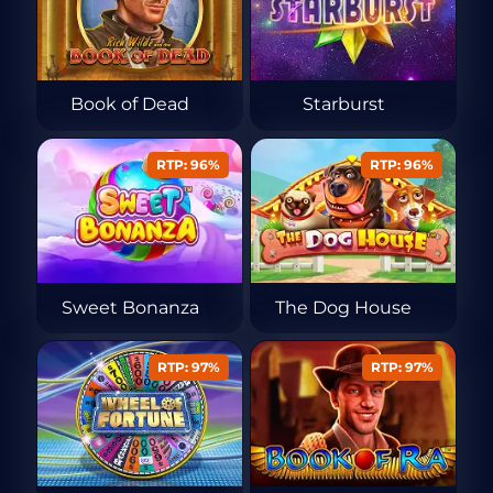
Reload du dimanche 25 % : bonus hebdomadaire
avec code dédié..
Programme VIP et système de fidélité
Book of Dead
Starburst
Nine Casino promo code
RTP: 96%
RTP: 96%
Bonus pour les paris sportifs chez Nine Casino
Nine Casino connexion
Nine Casino inscription
Vérification du compte
Sweet Bonanza
The Dog House
Jeux disponibles sur NineCasino
RTP: 97%
RTP: 97%
Machines à sous
Jeux de table
Casino en direct