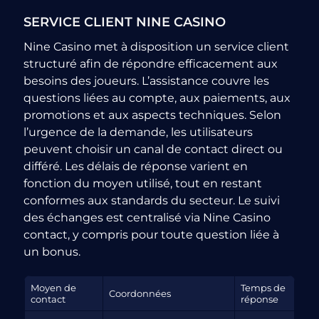
SERVICE CLIENT NINE CASINO
Nine Casino met à disposition un service client
structuré afin de répondre efficacement aux
besoins des joueurs. L’assistance couvre les
questions liées au compte, aux paiements, aux
promotions et aux aspects techniques. Selon
l’urgence de la demande, les utilisateurs
peuvent choisir un canal de contact direct ou
différé. Les délais de réponse varient en
fonction du moyen utilisé, tout en restant
conformes aux standards du secteur. Le suivi
des échanges est centralisé via Nine Casino
contact, y compris pour toute question liée à
un bonus.
Moyen de
Temps de
Coordonnées
contact
réponse