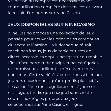
validation du compte est nécessaire avant
toute utilisation complète des services et avant
le retrait d’un bonus sur Nine Casino.
JEUX DISPONIBLES SUR NINECASINO
Nine Casino propose une collection de jeux
pensée pour couvrir les principales catégories
du secteur iGaming. La ludothèque réunit
machines à sous, jeux de table et titres en
direct, accessibles depuis navigateur ou mobile.
L’interface permet de naviguer par catégories
et fournisseurs, facilitant la découverte des
contenus. Cette variété s’adresse aussi bien aux
joueurs occasionnels qu’aux profils plus actifs.
Le casino Nine met régulièrement à jour son
catalogue, tandis que chaque bonus reste
soumis aux règles propres aux jeux
sélectionnés sur Nine Casino en ligne.