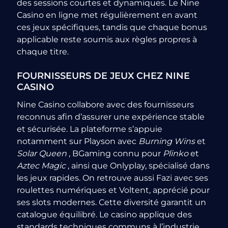
des sessions courtes et dynamiques. Le Nine
Casino en ligne met régulièrement en avant
ces jeux spécifiques, tandis que chaque bonus
applicable reste soumis aux règles propres à
chaque titre.
FOURNISSEURS DE JEUX CHEZ NINE
CASINO
Nine Casino collabore avec des fournisseurs
reconnus afin d’assurer une expérience stable
et sécurisée. La plateforme s’appuie
notamment sur Playson avec
Burning Wins
et
Solar Queen
, BGaming connu pour
Plinko
et
Aztec Magic
, ainsi que Onlyplay, spécialisé dans
les jeux rapides. On retrouve aussi Fazi avec ses
roulettes numériques et Voltent, apprécié pour
ses slots modernes. Cette diversité garantit un
catalogue équilibré. Le casino applique des
standards techniques communs à l’industrie,