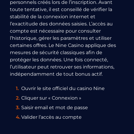
personnels créés lors de l’inscription. Avant
toute tentative, il est conseillé de vérifier la
stabilité de la connexion internet et
l’exactitude des données saisies. L’accès au
compte est nécessaire pour consulter
l’historique, gérer les paramètres et utiliser
certaines offres. Le Nine Сasino applique des
mesures de sécurité classiques afin de
protéger les données. Une fois connecté,
l’utilisateur peut retrouver ses informations,
indépendamment de tout bonus actif.
Ouvrir le site officiel du casino Nine
Cliquer sur « Connexion »
Saisir email et mot de passe
Valider l’accès au compte