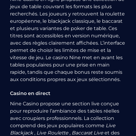
jeux de table couvrant les formats les plus
recherchés. Les joueurs y retrouvent la roulette
européenne, le blackjack classique, le baccarat
et plusieurs variantes de poker de table. Ces
titres sont accessibles en version numérique,
avec des règles clairement affichées. L’interface
permet de choisir les limites de mise et la
vitesse de jeu. Le casino Nine met en avant les
tables populaires pour une prise en main
rapide, tandis que chaque bonus reste soumis
aux conditions propres aux jeux sélectionnés.
Casino en direct
Nine Casino propose une section live conçue
pour reproduire l’ambiance des tables réelles
avec croupiers professionnels. La collection
comprend des jeux populaires comme
Live
Blackjack
,
Live Roulette
,
Baccarat Live
et des