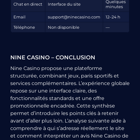
Quelques
Chat en direct
Interface du site
minutes
Email
support@ninecasino.com
12–24 h
Téléphone
Non disponible
—
NINE CASINO – CONCLUSION
Nine Casino propose une plateforme
structurée, combinant jeux, paris sportifs et
services complémentaires. L’expérience globale
repose sur une interface claire, des
fonctionnalités standards et une offre
promotionnelle encadrée. Cette synthèse
permet d’introduire les points clés à retenir
avant d’aller plus loin. L’analyse suivante aide à
comprendre à qui s’adresse réellement le site
et comment interpréter un avis Nine Casino de