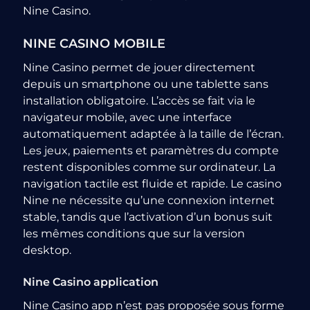
Nine Casino.
NINE CASINO MOBILE
Nine Casino permet de jouer directement
depuis un smartphone ou une tablette sans
installation obligatoire. L’accès se fait via le
navigateur mobile, avec une interface
automatiquement adaptée à la taille de l’écran.
Les jeux, paiements et paramètres du compte
restent disponibles comme sur ordinateur. La
navigation tactile est fluide et rapide. Le casino
Nine ne nécessite qu’une connexion internet
stable, tandis que l’activation d’un bonus suit
les mêmes conditions que sur la version
desktop.
Nine Casino application
Nine Casino app n’est pas proposée sous forme